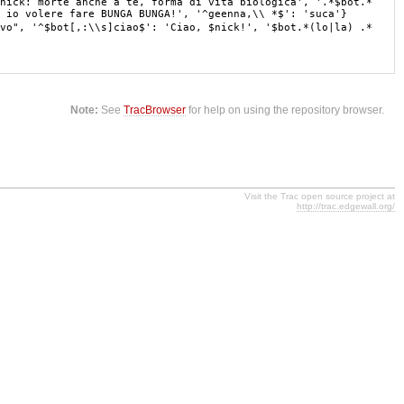
nick: morte anche a te, forma di vita biologica', '.*$bot.*
 io volere fare BUNGA BUNGA!', '^geenna,\\ *$': 'suca'}
vo", '^$bot[,:\\s]ciao$': 'Ciao, $nick!', '$bot.*(lo|la) .*
Note:
See
TracBrowser
for help on using the repository browser.
Visit the Trac open source project at
http://trac.edgewall.org/