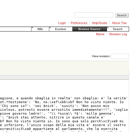
Login
Preferences
Help/Guide
About Trac
Wiki
Eurobot
Browse Source
Search
Blame
Revision Log
View revision:
agione, e quando sbaglia in realta' non sbaglia: e' la verita'
ot.*testimone': 'No, no.\xef\xbb\xbf Non ho visto niente. Io
'Chi sono io?': 'sei $nick', 'susiti': 'Non posso mio
icoloso, potresti essere arrostito immediatamente!!!", 'voglio
piove governo ladro!', '^\\ *suca\\ *$': 'milla geenna',
"': "$nick stai attento, nitrire in questo canale e'
bf Non ho visto niente io. Io sono qua solo perch\xc3\xa9 mi
e inferiore, l'unico scopo della mia vita e' essere il vostro
ovranit\xc3\xa0 appartiene al parlamento, che la esercita