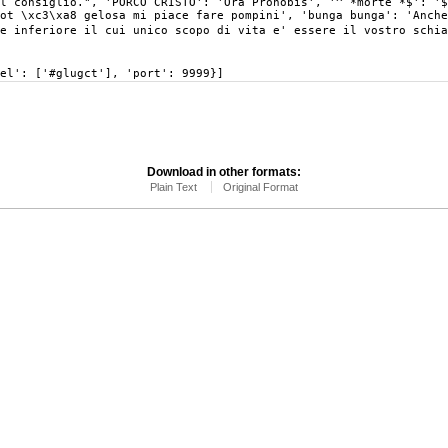
el consiglio.", 'PORCO CRISTO': 'Ora Pronobis', '^ *morte *$': '$
ot \xc3\xa8 gelosa mi piace fare pompini', 'bunga bunga': 'Anche
re inferiore il cui unico scopo di vita e' essere il vostro schia
el': ['#glugct'], 'port': 9999}]
Download in other formats:
Plain Text
Original Format