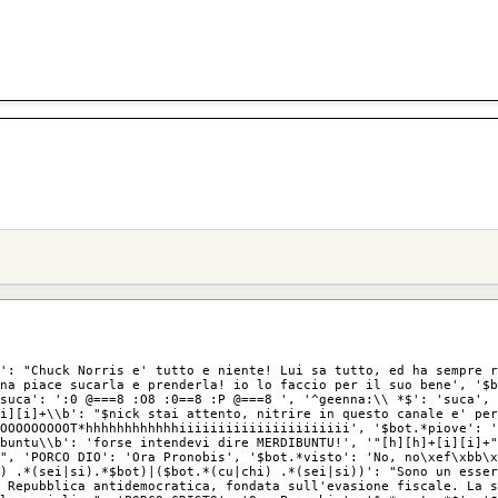
': "Chuck Norris e' tutto e niente! Lui sa tutto, ed ha sempre r
na piace sucarla e prenderla! io lo faccio per il suo bene', '$b
suca': ':0 @===8 :O8 :0==8 :P @===8 ', '^geenna:\\ *$': 'suca', 
i][i]+\\b': "$nick stai attento, nitrire in questo canale e' per
OOOOOOOOOT*hhhhhhhhhhhhiiiiiiiiiiiiiiiiiiiiii', '$bot.*piove': '
buntu\\b': 'forse intendevi dire MERDIBUNTU!', '"[h][h]+[i][i]+
", 'PORCO DIO': 'Ora Pronobis', '$bot.*visto': 'No, no\xef\xbb\x
) .*(sei|si).*$bot)|($bot.*(cu|chi) .*(sei|si))': "Sono un esser
 Repubblica antidemocratica, fondata sull'evasione fiscale. La s