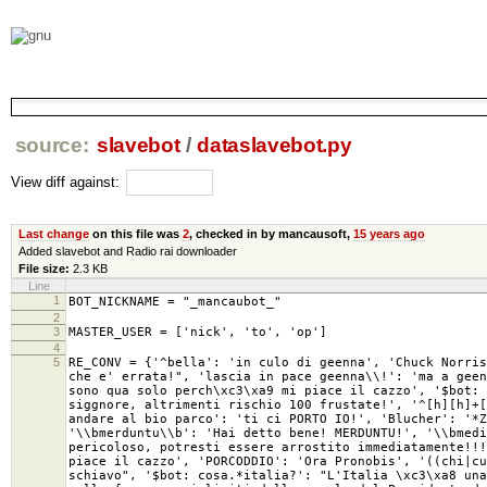
source:
slavebot
/
dataslavebot.py
View diff against:
Last change
on this file was
2
, checked in by
mancausoft
,
15 years ago
Added slavebot and Radio rai downloader
File size:
2.3 KB
Line
1
BOT_NICKNAME = "_mancaubot_"
2
3
MASTER_USER = ['nick', 'to', 'op']
4
5
RE_CONV = {'^bella': 'in culo di geenna', 'Chuck Norris
che e' errata!", 'lascia in pace geenna\\!': 'ma a geen
sono qua solo perch\xc3\xa9 mi piace il cazzo', '$bot: 
siggnore, altrimenti rischio 100 frustate!', '^[h][h]+[
andare al bio parco': 'ti ci PORTO IO!', 'Blucher': '*Z
'\\bmerduntu\\b': 'Hai detto bene! MERDUNTU!', '\\bmedi
pericoloso, potresti essere arrostito immediatamente!!!
piace il cazzo', 'PORCODDIO': 'Ora Pronobis', '((chi|cu
schiavo", '$bot: cosa.*italia?': "L'Italia \xc3\xa8 una