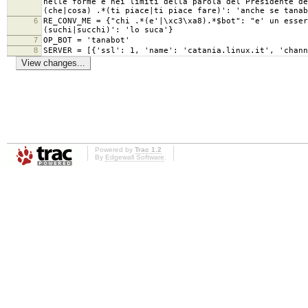
nelle forme e nei limiti della parola del Presidente d
(che|cosa) .*(ti piace|ti piace fare)': 'anche se tanab
6
RE_CONV_ME = {"chi .*(e'|\xc3\xa8).*$bot": "e' un esse
(suchi|succhi)': 'lo suca'}
7
OP_BOT = 'tanabot'
8
SERVER = [{'ssl': 1, 'name': 'catania.linux.it', 'chann
Powered by
Trac 1.2
By
Edgewall Software
.